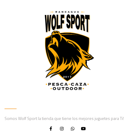
Somos Wolf Sport la tienda que tiene los mejores juguetes para Ti!