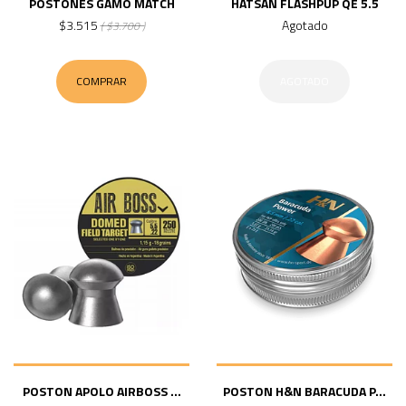
POSTONES GAMO MATCH
HATSAN FLASHPUP QE 5.5
$3.515
Agotado
( $3.700 )
COMPRAR
AGOTADO
POSTON APOLO AIRBOSS ...
POSTON H&N BARACUDA P...