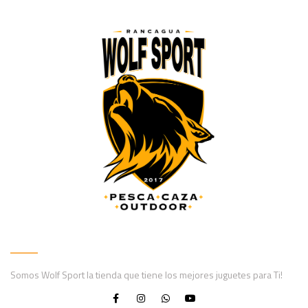
Somos Wolf Sport la tienda que tiene los mejores juguetes para Ti!