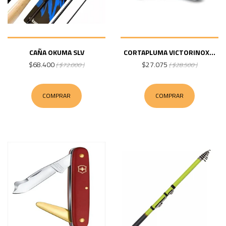
CAÑA OKUMA SLV
CORTAPLUMA VICTORINOX...
$68.400
$27.075
( $72.000 )
( $28.500 )
COMPRAR
COMPRAR