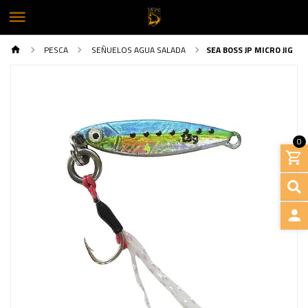
PESCA
SEÑUELOS AGUA SALADA
SEA BOSS JP MICRO JIG
0
Previous
Next
INGRE