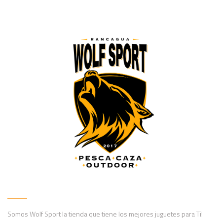
Somos Wolf Sport la tienda que tiene los mejores juguetes para Ti!