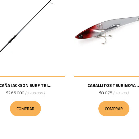
CAÑA JACKSON SURF TRI...
CABALLITOS TSURINOYA ..
$266.000
$8.075
( $280.000 )
( $8.500 )
COMPRAR
COMPRAR