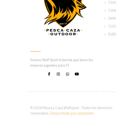
Caza
Cam
Def
CUCH
EVE
Somos Wolf Sport la tienda que tiene los
mejores juguetes para Ti!
© 2026 Pesca y Caza Wolfsport . Todos los derechos
reservados.
Desarrollado por Jumpseller
.