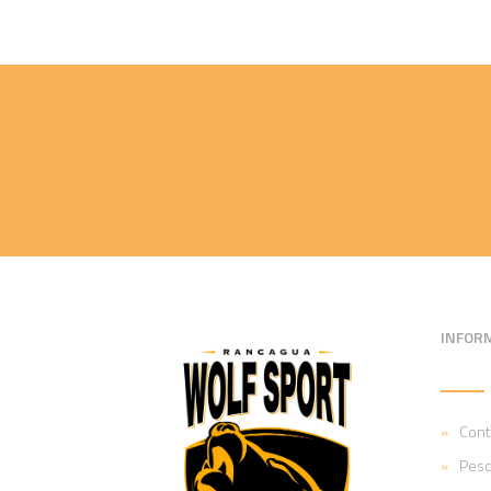
INFOR
Cont
Pesc