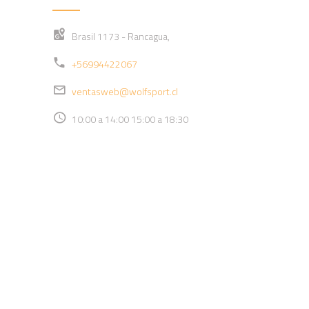
Brasil 1173 - Rancagua,
+56994422067
ventasweb@wolfsport.cl
10:00 a 14:00 15:00 a 18:30