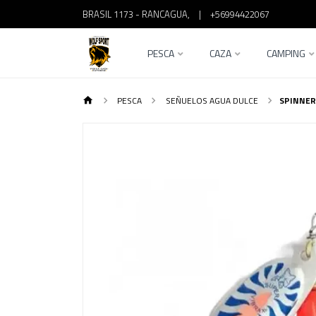
BRASIL 1173 - RANCAGUA,
|
+56994422067
PESCA
CAZA
CAMPING
PESCA
SEÑUELOS AGUA DULCE
SPINNER