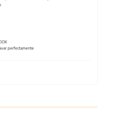
o
HOOK
lavar perfectamente