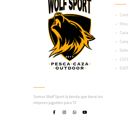
Cont
Pesc
Caza
Cam
Def
CUCH
EVE
Somos Wolf Sport la tienda que tiene los
mejores juguetes para Ti!