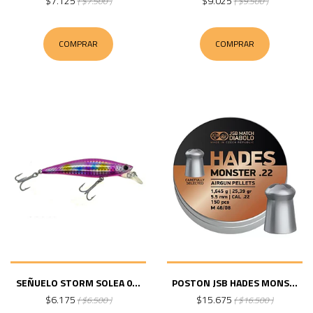
$7.125
$9.025
( $7.500 )
( $9.500 )
COMPRAR
COMPRAR
SEÑUELO STORM SOLEA 0...
POSTON JSB HADES MONS...
$6.175
$15.675
( $6.500 )
( $16.500 )