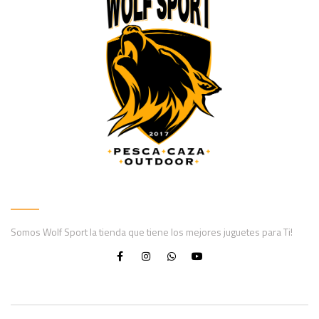
Somos Wolf Sport la tienda que tiene los mejores juguetes para Ti!