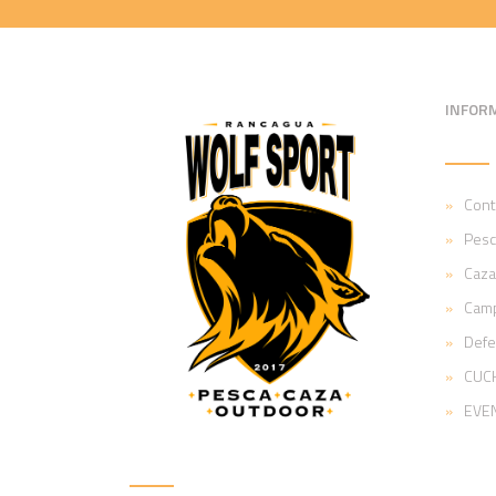
INFOR
Cont
Pesc
Caza
Cam
Def
CUCH
EVE