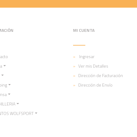
MACIÓN
MI CUENTA
acto
Ingresar
a
Ver mis Detalles
Dirección de Facturación
ping
Dirección de Envío
ensa
ILLERIA
NTOS WOLFSPORT