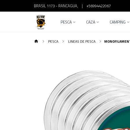
BRASIL 1173 - RANCAGUA,
|
+56994422067
PESCA
CAZA
CAMPING
PESCA
LINEAS DE PESCA
MONOFILAMENT