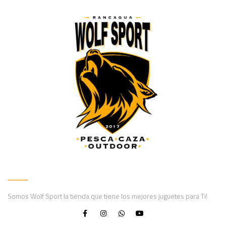
Somos Wolf Sport la tienda que tiene los mejores juguetes para Ti!