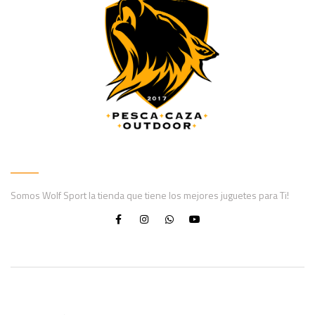
Somos Wolf Sport la tienda que tiene los mejores juguetes para Ti!