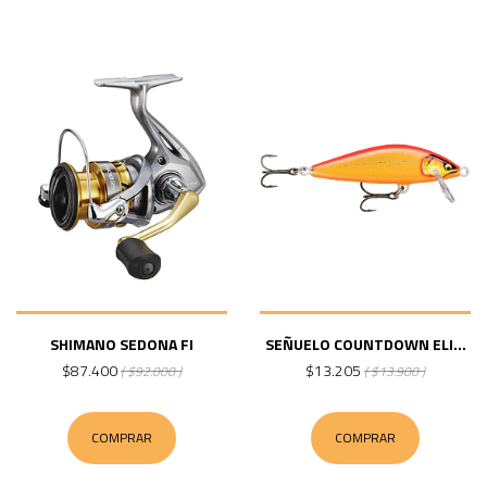
SHIMANO SEDONA FI
SEÑUELO COUNTDOWN ELI...
$87.400
$13.205
( $92.000 )
( $13.900 )
COMPRAR
COMPRAR